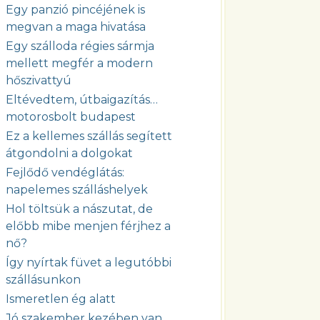
Egy panzió pincéjének is
megvan a maga hivatása
Egy szálloda régies sármja
mellett megfér a modern
hőszivattyú
Eltévedtem, útbaigazítás…
motorosbolt budapest
Ez a kellemes szállás segített
átgondolni a dolgokat
Fejlődő vendéglátás:
napelemes szálláshelyek
Hol töltsük a nászutat, de
előbb mibe menjen férjhez a
nő?
Így nyírtak füvet a legutóbbi
szállásunkon
Ismeretlen ég alatt
Jó szakember kezében van