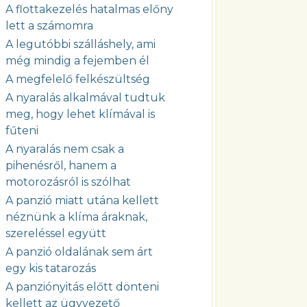
A flottakezelés hatalmas előny
lett a számomra
A legutóbbi szálláshely, ami
még mindig a fejemben él
A megfelelő felkészültség
A nyaralás alkalmával tudtuk
meg, hogy lehet klímával is
fűteni
A nyaralás nem csak a
pihenésről, hanem a
motorozásról is szólhat
A panzió miatt utána kellett
néznünk a klíma áraknak,
szereléssel együtt
A panzió oldalának sem árt
egy kis tatarozás
A panziónyitás előtt dönteni
kellett az ügyvezető