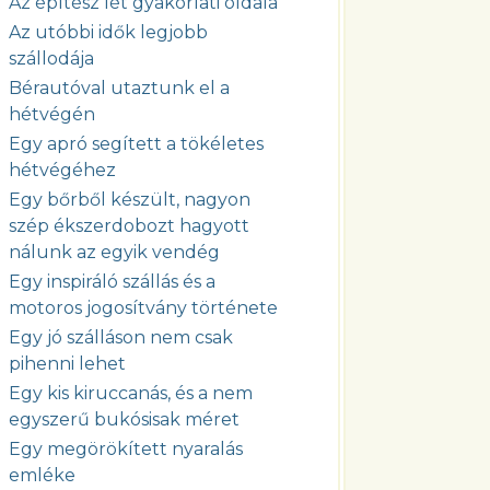
Az építész lét gyakorlati oldala
Az utóbbi idők legjobb
szállodája
Bérautóval utaztunk el a
hétvégén
Egy apró segített a tökéletes
hétvégéhez
Egy bőrből készült, nagyon
szép ékszerdobozt hagyott
nálunk az egyik vendég
Egy inspiráló szállás és a
motoros jogosítvány története
Egy jó szálláson nem csak
pihenni lehet
Egy kis kiruccanás, és a nem
egyszerű bukósisak méret
Egy megörökített nyaralás
emléke