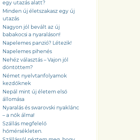
egy utazás alatt?
Minden új életszakasz egy új
utazás
Nagyon jól bevált az új
babakocsi a nyaraláson!
Napelemes panzió? Létezik!
Napelemes pihenés
Nehéz választás – Vajon jól
döntöttem?
Német nyelvtanfolyamok
kezdőknek
Nepál mint új életem első
állomása
Nyaralás és swarovski nyaklánc
– a nők álma!
Szállás megfelelő
hőmérsékleten.
Szállásról néztem meg, hogy