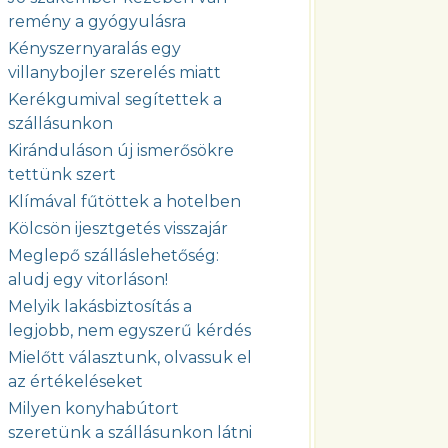
remény a gyógyulásra
Kényszernyaralás egy
villanybojler szerelés miatt
Kerékgumival segítettek a
szállásunkon
Kiránduláson új ismerősökre
tettünk szert
Klímával fűtöttek a hotelben
Kölcsön ijesztgetés visszajár
Meglepő szálláslehetőség:
aludj egy vitorláson!
Melyik lakásbiztosítás a
legjobb, nem egyszerű kérdés
Mielőtt választunk, olvassuk el
az értékeléseket
Milyen konyhabútort
szeretünk a szállásunkon látni