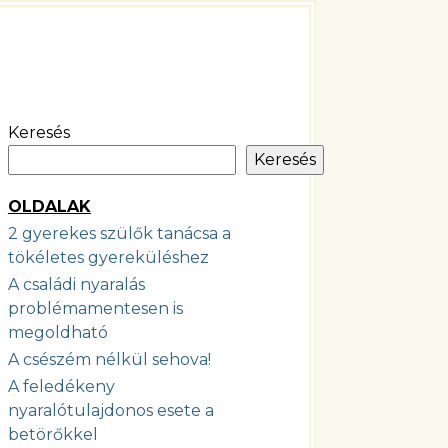
Keresés
Keresés
OLDALAK
2 gyerekes szülők tanácsa a
tökéletes gyereküléshez
A családi nyaralás
problémamentesen is
megoldható
A csészém nélkül sehova!
A feledékeny
nyaralótulajdonos esete a
betörőkkel