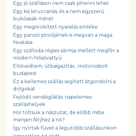
Egy jó szálláson nem csak pihenni lehet
Egy kis kiruccanás, és a nem egyszerű
bukósisak méret
Egy megörökített nyaralás emléke
Egy panzió pincéjének is megvan a maga
hivatása
Egy szálloda régies sármja mellett megfér a
modern hőszivattyú
Eltévedtem, útbaigazítás…motorosbolt
budapest
Ez a kellemes szállás segített átgondolni a
dolgokat
Fejlődő vendéglátás: napelemes
szálláshelyek
Hol töltsük a nászutat, de előbb mibe
menjen férjhez a nő?
Így nyírtak füvet a legutóbbi szállásunkon