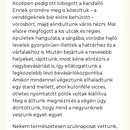
Középen pedig ott lobogott a kandalló.
Ennek örömére meg is kóstoltuk – a
vendégeknek bár előre behűtött –
vörösbort, majd elindultunk város nézni. Már
elsőre megfogott a kis utcák és régies
épületek hangulata, a sárgába, vörösbe hajló
levelek gyönyörűen illettek a háttérhez és a
várfalakhoz is. Miután bejártuk a nevesebb
helyeket, rájöttünk, most kéne elintézni a
nagybevásárlást is, így ellátogattunk a
legközelebb lévő bevásárlóközpontba.
Amikor mindennel végeztünk elhaladtunk
egy stand mellett, ahol különféle vicces,
ötletes nyomtatott pólók voltak kiállítva.
Meg is álltunk megnézni és a végén úgy
döntöttünk, hogy mind a négyünknek
veszünk egyet-egyet.
Nekem természetesen szülinaposat vettünk,