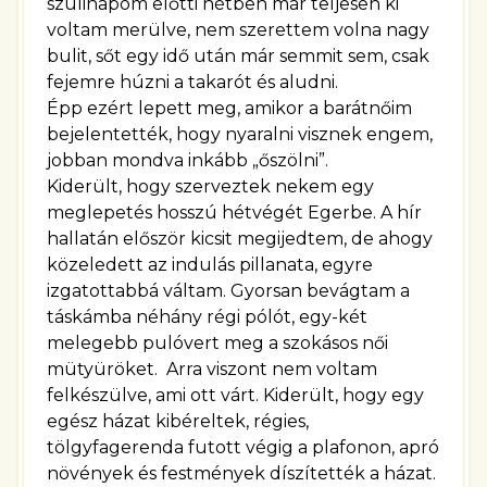
szülinapom előtti hétben már teljesen ki
voltam merülve, nem szerettem volna nagy
bulit, sőt egy idő után már semmit sem, csak
fejemre húzni a takarót és aludni.
Épp ezért lepett meg, amikor a barátnőim
bejelentették, hogy nyaralni visznek engem,
jobban mondva inkább „őszölni”.
Kiderült, hogy szerveztek nekem egy
meglepetés hosszú hétvégét Egerbe. A hír
hallatán először kicsit megijedtem, de ahogy
közeledett az indulás pillanata, egyre
izgatottabbá váltam. Gyorsan bevágtam a
táskámba néhány régi pólót, egy-két
melegebb pulóvert meg a szokásos női
mütyüröket. Arra viszont nem voltam
felkészülve, ami ott várt. Kiderült, hogy egy
egész házat kibéreltek, régies,
tölgyfagerenda futott végig a plafonon, apró
növények és festmények díszítették a házat.