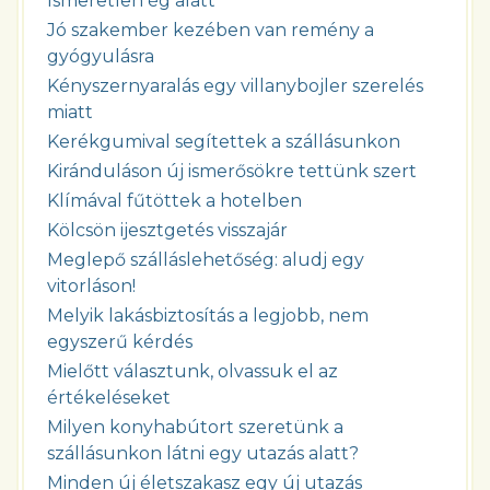
Ismeretlen ég alatt
Jó szakember kezében van remény a
gyógyulásra
Kényszernyaralás egy villanybojler szerelés
miatt
Kerékgumival segítettek a szállásunkon
Kiránduláson új ismerősökre tettünk szert
Klímával fűtöttek a hotelben
Kölcsön ijesztgetés visszajár
Meglepő szálláslehetőség: aludj egy
vitorláson!
Melyik lakásbiztosítás a legjobb, nem
egyszerű kérdés
Mielőtt választunk, olvassuk el az
értékeléseket
Milyen konyhabútort szeretünk a
szállásunkon látni egy utazás alatt?
Minden új életszakasz egy új utazás