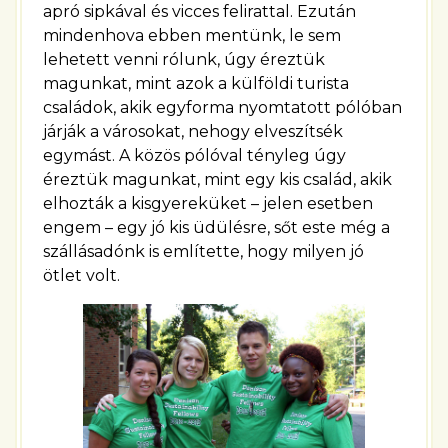
apró sipkával és vicces felirattal. Ezután
mindenhova ebben mentünk, le sem
lehetett venni rólunk, úgy éreztük
magunkat, mint azok a külföldi turista
családok, akik egyforma nyomtatott pólóban
járják a városokat, nehogy elveszítsék
egymást. A közös pólóval tényleg úgy
éreztük magunkat, mint egy kis család, akik
elhozták a kisgyereküket – jelen esetben
engem – egy jó kis üdülésre, sőt este még a
szállásadónk is említette, hogy milyen jó
ötlet volt.