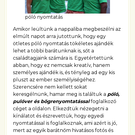
póló nyomtatás
Amikor leültünk a nappaliba megbeszélni az
elmúlt napot arra jutottunk, hogy egy
ötletes póló nyomtatás tökéletes ajándék
lehet a többi barátunknak is, sőt a
családtagjaink számára is. Egyetértettünk
abban, hogy ez nemcsak kreatív, hanem
személyes ajándék is, és tényleg ad egy kis
pluszt az ember személyiségéhez.
Szerencsére nem kellett sokat
keresgélnünk, hamar meg is találtuk a
póló,
pulóver és bögrenyomtatással
foglalkozó
céget a oldalon. Elkezdtük nézegetni a
kínálatot és észrevettük, hogy egyedi
nyomtatással is foglalkoznak, ami azért is jó,
mert az egyik barátnőm hivatásos fotós és