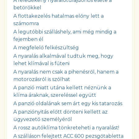
A feledékeny nyaralótulajdonos esete a
betörőkkel
A flottakezelés hatalmas előny lett a
számomra
A legutóbbi szálláshely, ami még mindig a
fejemben él
A megfelelő felkészültség
A nyaralás alkalmával tudtuk meg, hogy
lehet klímával is fűteni
A nyaralás nem csak a pihenésről, hanem a
motorozásról is szólhat
A panzió miatt utána kellett néznünk a
klíma áraknak, szereléssel együtt
A panzió oldalának sem árt egy kis tatarozás
A panziónyitás előtt dönteni kellett az
ügyvezető személyéről
A rossz autóklíma tönkreteheti a nyaralást!
A szálláson felejtett ACC 600 pezsgőtabletta