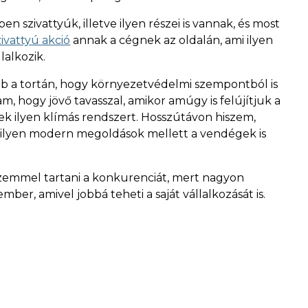
 szivattyúk, illetve ilyen részei is vannak, és most
ivattyú akció
annak a cégnek az oldalán, ami ilyen
lalkozik.
ab a tortán, hogy környezetvédelmi szempontból is
tam, hogy jövő tavasszal, amikor amúgy is felújítjuk a
ek ilyen klímás rendszert. Hosszútávon hiszem,
 ilyen modern megoldások mellett a vendégek is
 szemmel tartani a konkurenciát, mert nagyon
ember, amivel jobbá teheti a saját vállalkozását is.