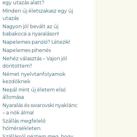
egy utazás alatt?
Minden új életszakasz egy új
utazás
Nagyon jól bevált az új
babakocsi a nyaraláson!
Napelemes panzió? Létezik!
Napelemes pihenés
Nehéz választás – Vajon jól
döntöttem?
Német nyelvtanfolyamok
kezdőknek
Nepál mint új életem első
állomása
Nyaralás és swarovski nyaklánc
– a nők álma!
Szállás megfelelő
hőmérsékleten.
Szállásról néztem meg, hogy