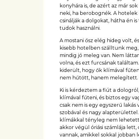
konyhára is, de azért az már so
neki, ha berobognék. A hotelek
csinálják a dolgokat, hátha én is
tudok használni.
A mostani ősz elég hideg volt, 
kisebb hotelben szálltunk meg, 
mindig jó meleg van. Nem látta
volna, és ezt furcsának találtam
kiderült, hogy ők klímával fűte
nem hűtött, hanem melegített.
Ki is kérdeztem a fiút a dolog
klímával fűteni, és biztos egy 
csak nem is egy egyszerű lakás
szobával és nagy alapterülettel
klímákkal tényleg nem lehetett 
akkor végül óriási számlája lett
vannak, amikkel sokkal jobban le