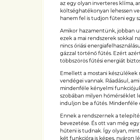
az egy olyan inverteres klíma, 
költséghatékonyan lehessen vele
hanem fel is tudjon fűteni egy
Amikor hazamentünk, jobban ut
ezek a mai rendszerek sokkal n
nincs óriási energiafelhasznál
gázzal történő fűtés. Ezért azé
többszörös fűtési energiát bizto
Emellett a mostani készülékek 
vendégei vannak. Ráadásul, am
mindenféle kényelmi funkciójuk 
szobában milyen hőmérséklet leg
induljon be a fűtés. Mindenféle
Ennek a rendszernek a telepítés
bevezetése. És ott van még egy
hűteni is tudnak. Így olyan, min
két funkcióra is képes, nyáron l