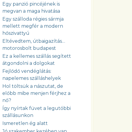
Egy panzió pincéjének is
megvan a maga hivatása
Egy szálloda régies sármja
mellett megfér a modern
hőszivattyú
Eltévedtem, útbaigazítás…
motorosbolt budapest
Ez a kellemes szállás segített
átgondolni a dolgokat
Fejlődő vendéglátás:
napelemes szálláshelyek
Hol töltsük a nászutat, de
előbb mibe menjen férjhez a
nő?
Így nyírtak füvet a legutóbbi
szállásunkon
Ismeretlen ég alatt
Jó szakember kezében van