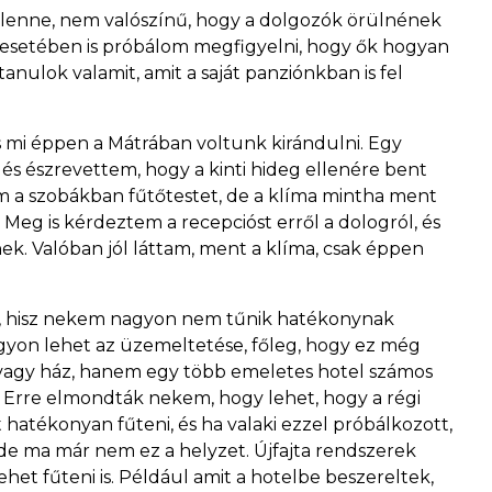
k lenne, nem valószínű, hogy a dolgozók örülnének
 esetében is próbálom megfigyelni, hogy ők hogyan
 tanulok valamit, amit a saját panziónkban is fel
és mi éppen a Mátrában voltunk kirándulni. Egy
és észrevettem, hogy a kinti hideg ellenére bent
m a szobákban fűtőtestet, de a klíma mintha ment
. Meg is kérdeztem a recepcióst erről a dologról, és
nek. Valóban jól láttam, ment a klíma, csak éppen
ról, hisz nekem nagyon nem tűnik hatékonynak
vagyon lehet az üzemeltetése, főleg, hogy ez még
 vagy ház, hanem egy több emeletes hotel számos
. Erre elmondták nekem, hogy lehet, hogy a régi
hatékonyan fűteni, és ha valaki ezzel próbálkozott,
, de ma már nem ez a helyzet. Újfajta rendszerek
het fűteni is. Például amit a hotelbe beszereltek,