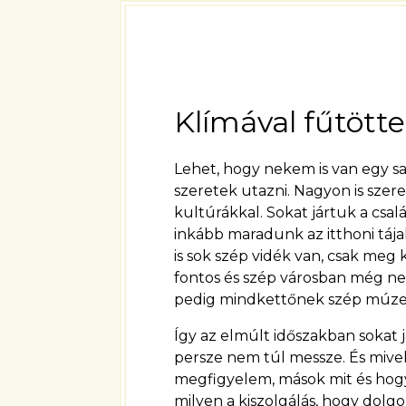
Klímával fűtött
Lehet, hogy nekem is van egy sa
szeretek utazni. Nagyon is szer
kultúrákkal. Sokat jártuk a cs
inkább maradunk az itthoni tájak
is sok szép vidék van, csak meg 
fontos és szép városban még nem
pedig mindkettőnek szép múze
Így az elmúlt időszakban sokat 
persze nem túl messze. És mive
megfigyelem, mások mit és hog
milyen a kiszolgálás, hogy dol