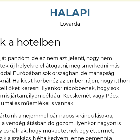
HALAPI
Lovarda
ek a hotelben
ját panzióm, de ez nem azt jelenti, hogy nem
etek új helyekre ellátogatni, megismerkedni más
aláddal Európában sok országban, de manapság
nál. Ha kicsit körbenéz az ember, rájön, hogy itthon
kell őket keresni. Ilyenkor rádöbbenek, hogy sok
 is jártam, ilyen például Kecskemét vagy Pécs,
umai és műemlékei is vannak.
jártunk a nejemmel pár napos kirándulásokra,
l a vendéglátásban dolgozom, ilyenkor nagyon is
y csinálnak, hogy működtetnek egy éttermet,
gozik a szakács. Néha kedvem lenne bemenni a