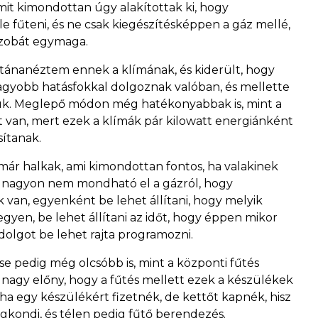
amit kimondottan úgy alakítottak ki, hogy
 fűteni, és ne csak kiegészítésképpen a gáz mellé,
 szobát egymaga.
ánanéztem ennek a klímának, és kiderült, hogy
agyobb hatásfokkal dolgoznak valóban, és mellette
ásuk. Meglepő módon még hatékonyabbak is, mint a
rt van, mert ezek a klímák pár kilowatt energiánként
sítanak.
már halkak, ami kimondottan fontos, ha valakinek
i nagyon nem mondható el a gázról, hogy
van, egyenként be lehet állítani, hogy melyik
yen, be lehet állítani az időt, hogy éppen mikor
 dolgot be lehet rajta programozni.
e pedig még olcsóbb is, mint a központi fűtés
 nagy előny, hogy a fűtés mellett ezek a készülékek
tha egy készülékért fizetnék, de kettőt kapnék, hisz
égkondi, és télen pedig fűtő berendezés.