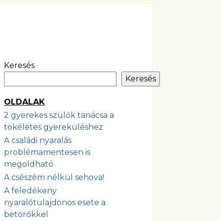
Keresés
Keresés
OLDALAK
2 gyerekes szülők tanácsa a
tökéletes gyereküléshez
A családi nyaralás
problémamentesen is
megoldható
A csészém nélkül sehova!
A feledékeny
nyaralótulajdonos esete a
betörőkkel