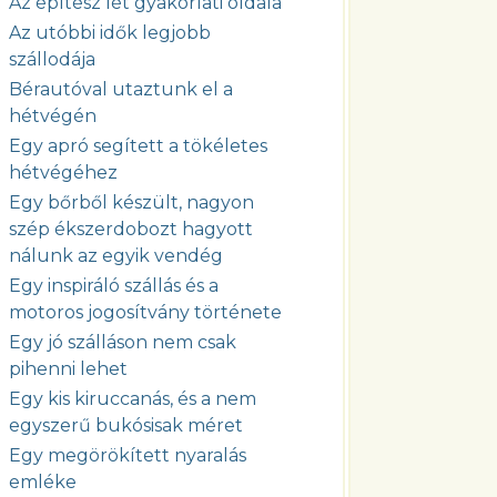
Az építész lét gyakorlati oldala
Az utóbbi idők legjobb
szállodája
Bérautóval utaztunk el a
hétvégén
Egy apró segített a tökéletes
hétvégéhez
Egy bőrből készült, nagyon
szép ékszerdobozt hagyott
nálunk az egyik vendég
Egy inspiráló szállás és a
motoros jogosítvány története
Egy jó szálláson nem csak
pihenni lehet
Egy kis kiruccanás, és a nem
egyszerű bukósisak méret
Egy megörökített nyaralás
emléke