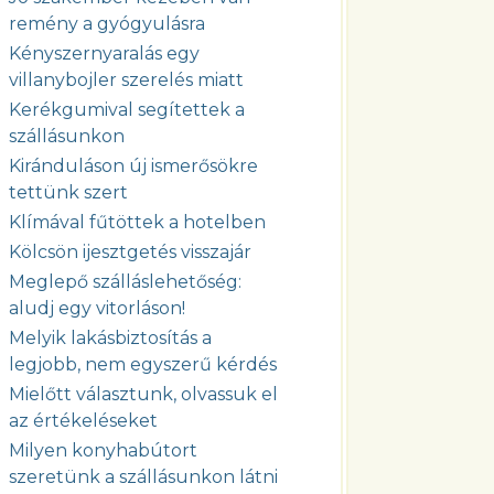
remény a gyógyulásra
Kényszernyaralás egy
villanybojler szerelés miatt
Kerékgumival segítettek a
szállásunkon
Kiránduláson új ismerősökre
tettünk szert
Klímával fűtöttek a hotelben
Kölcsön ijesztgetés visszajár
Meglepő szálláslehetőség:
aludj egy vitorláson!
Melyik lakásbiztosítás a
legjobb, nem egyszerű kérdés
Mielőtt választunk, olvassuk el
az értékeléseket
Milyen konyhabútort
szeretünk a szállásunkon látni