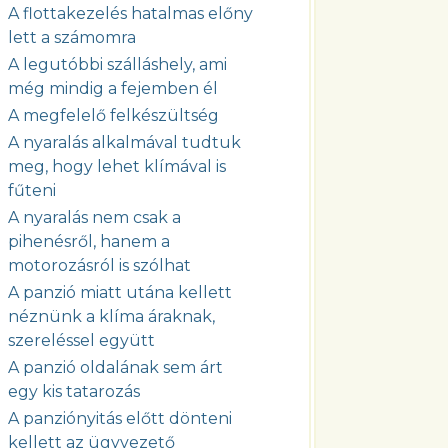
A flottakezelés hatalmas előny
lett a számomra
A legutóbbi szálláshely, ami
még mindig a fejemben él
A megfelelő felkészültség
A nyaralás alkalmával tudtuk
meg, hogy lehet klímával is
fűteni
A nyaralás nem csak a
pihenésről, hanem a
motorozásról is szólhat
A panzió miatt utána kellett
néznünk a klíma áraknak,
szereléssel együtt
A panzió oldalának sem árt
egy kis tatarozás
A panziónyitás előtt dönteni
kellett az ügyvezető