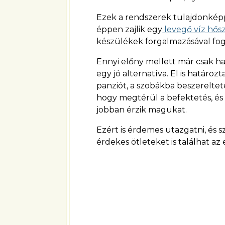
Ezek a rendszerek tulajdonképpen
éppen zajlik egy
levegő víz hősz
készülékek forgalmazásával fog
Ennyi előny mellett már csak h
egy jó alternatíva. El is határoz
panziót, a szobákba beszereltet
hogy megtérül a befektetés, és
jobban érzik magukat.
Ezért is érdemes utazgatni, és
érdekes ötleteket is találhat az 