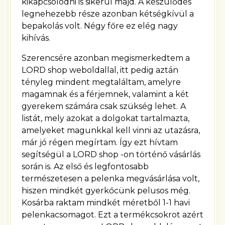
kikapcsolódni is sikerül majd. A készülődés
legnehezebb része azonban kétségkívül a
bepakolás volt. Négy főre ez elég nagy
kihívás.
Szerencsére azonban megismerkedtem a
LORD shop weboldallal, itt pedig aztán
tényleg mindent megtaláltam, amelyre
magamnak és a férjemnek, valamint a két
gyerekem számára csak szükség lehet.
A
listát, mely azokat a dolgokat tartalmazta,
amelyeket magunkkal kell vinni az utazásra,
már jó régen megírtam. Így ezt hívtam
segítségül a LORD shop -on történő vásárlás
során is. Az első és legfontosabb
természetesen a pelenka megvásárlása volt,
hiszen mindkét gyerkőcünk pelusos még.
Kosárba raktam mindkét méretből 1-1 havi
pelenkacsomagot. Ezt a termékcsokrot azért