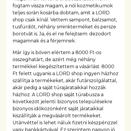
fogtam vissza magam, a női kozmetikumok
teljes során kosárba dobtam, amit a LORD
shop csak kínál. Vettem sampont, balzsamot,
tusfürdőt, néhány sminkterméket és persze
borotvát is. Ja, és el ne felejtsem: dezodort
magamnak és a férjemnek.
Már így is bőven elértem a 8000 Ft-os
összeghatárt, de azért még néhány
termékkel kiegészítettem a vásárlást. 8000
Ft felett ugyanis a LORD shop ingyen házhoz
szállítja a termékeket, akár futárszolgálattal,
akár pedig a saját túrajárataikkal hozzák
házhoz. A LORD shop saját túrabusza a
következőt jelenti: bizonyos településekre
bizonyos időközönként saját járataikkal
kiszállítják a megvásárolt termékeket.
Utánvéttel is lehet náluk fizetni készpénzzel
vagy bankkártyával. Ez szerintem nagyon jó