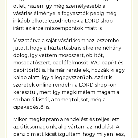
ötlet, hiszen így még személyesebb a
vásárlás élménye, a fogyasztók pedig még
inkább elköteleződhetnek a LORD shop
iránt az érzelmi szempontok miatt is.
Visszatérve a saját vásárlásomhoz: eszembe
jutott, hogy a háztartásba is elkelne néhány
dolog, így vettem mosószert, öblítőt,
mosogatószert, padlófelmosót, WC-papírt és
papírtörlőt is. Ha már rendelek, hozzák ki egy
kalap alatt, így a legegyszerűbb. Azért is
szeretek online rendelni a LORD shop -on
keresztül, mert így megkímélem magam a
sorban állástól, a tömegtől, sőt, még a
cipekedéstől is.
Mikor megkaptam a rendelést és teljes lett
az úticsomagunk, alig vártam az indulást. A
panzió miatt kicsit izgultam, hogy milyen lesz,