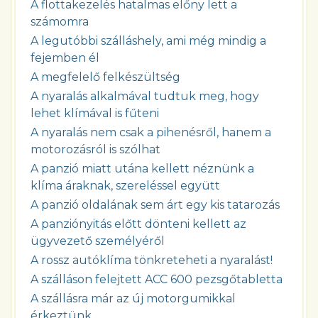
A flottakezelés hatalmas előny lett a
számomra
A legutóbbi szálláshely, ami még mindig a
fejemben él
A megfelelő felkészültség
A nyaralás alkalmával tudtuk meg, hogy
lehet klímával is fűteni
A nyaralás nem csak a pihenésről, hanem a
motorozásról is szólhat
A panzió miatt utána kellett néznünk a
klíma áraknak, szereléssel együtt
A panzió oldalának sem árt egy kis tatarozás
A panziónyitás előtt dönteni kellett az
ügyvezető személyéről
A rossz autóklíma tönkreteheti a nyaralást!
A szálláson felejtett ACC 600 pezsgőtabletta
A szállásra már az új motorgumikkal
érkeztünk