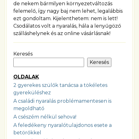
de nekem bármilyen környezetváltozás
felemelő, így nagy baj nem lehet, legalábbis
ezt gondoltam. Kijelenthetem: nem is lett!
Csodálatos volt a nyaralás, hála a lenyűgöző
szálláshelynek és az online vásárlásnak!
Keresés
Keresés
OLDALAK
2 gyerekes szülők tanácsa a tökéletes
gyereküléshez
A családi nyaralás problémamentesen is
megoldható
A csészém nélkül sehova!
A feledékeny nyaralótulajdonos esete a
betörőkkel