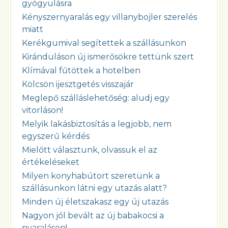
gyógyulásra
Kényszernyaralás egy villanybojler szerelés
miatt
Kerékgumival segítettek a szállásunkon
Kiránduláson új ismerősökre tettünk szert
Klímával fűtöttek a hotelben
Kölcsön ijesztgetés visszajár
Meglepő szálláslehetőség: aludj egy
vitorláson!
Melyik lakásbiztosítás a legjobb, nem
egyszerű kérdés
Mielőtt választunk, olvassuk el az
értékeléseket
Milyen konyhabútort szeretünk a
szállásunkon látni egy utazás alatt?
Minden új életszakasz egy új utazás
Nagyon jól bevált az új babakocsi a
nyaraláson!