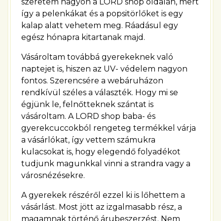
szeretem nagyon a LORD shop oldalán, mert
így a pelenkákat és a popsitörlőket is egy
kalap alatt vehetem meg. Ráadásul egy
egész hónapra kitartanak majd.
Vásároltam továbbá gyerekeknek való
naptejet is, hiszen az UV- védelem nagyon
fontos. Szerencsére a webáruházon
rendkívül széles a választék. Hogy mi se
égjünk le, felnőtteknek szántat is
vásároltam. A LORD shop baba- és
gyerekcuccokból rengeteg termékkel várja
a vásárlókat, így vettem számukra
kulacsokat is, hogy elegendő folyadékot
tudjunk magunkkal vinni a strandra vagy a
városnézésekre.
A gyerekek részéről ezzel ki is lőhettem a
vásárlást. Most jött az izgalmasabb rész, a
magamnak történő árubeszerzést. Nem