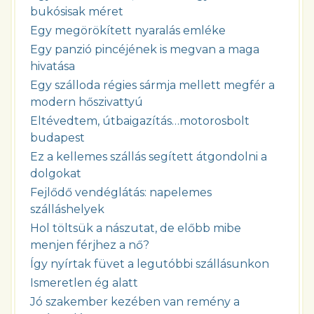
bukósisak méret
Egy megörökített nyaralás emléke
Egy panzió pincéjének is megvan a maga
hivatása
Egy szálloda régies sármja mellett megfér a
modern hőszivattyú
Eltévedtem, útbaigazítás…motorosbolt
budapest
Ez a kellemes szállás segített átgondolni a
dolgokat
Fejlődő vendéglátás: napelemes
szálláshelyek
Hol töltsük a nászutat, de előbb mibe
menjen férjhez a nő?
Így nyírtak füvet a legutóbbi szállásunkon
Ismeretlen ég alatt
Jó szakember kezében van remény a