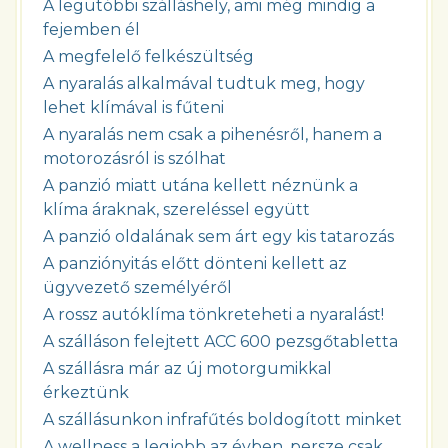
A legutóbbi szálláshely, ami még mindig a
fejemben él
A megfelelő felkészültség
A nyaralás alkalmával tudtuk meg, hogy
lehet klímával is fűteni
A nyaralás nem csak a pihenésről, hanem a
motorozásról is szólhat
A panzió miatt utána kellett néznünk a
klíma áraknak, szereléssel együtt
A panzió oldalának sem árt egy kis tatarozás
A panziónyitás előtt dönteni kellett az
ügyvezető személyéről
A rossz autóklíma tönkreteheti a nyaralást!
A szálláson felejtett ACC 600 pezsgőtabletta
A szállásra már az új motorgumikkal
érkeztünk
A szállásunkon infrafűtés boldogított minket
A wellness a legjobb az évben, persze csak