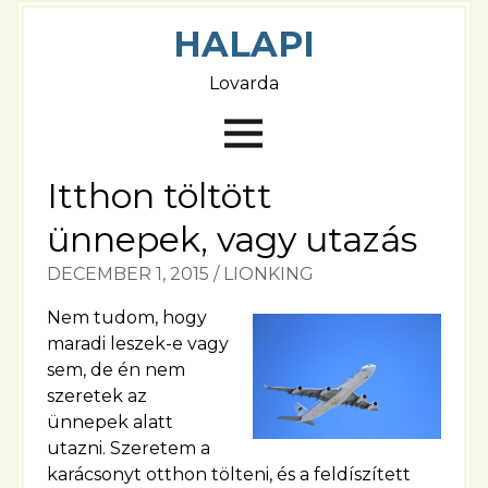
HALAPI
Lovarda
Itthon töltött
ünnepek, vagy utazás
DECEMBER 1, 2015
/
LIONKING
Nem tudom, hogy
maradi leszek-e vagy
sem, de én nem
szeretek az
ünnepek alatt
utazni. Szeretem a
karácsonyt otthon tölteni, és a feldíszített