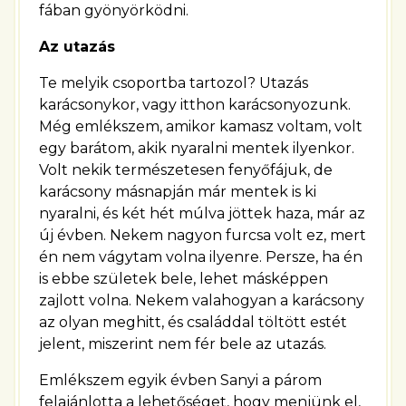
fában gyönyörködni.
Az utazás
Te melyik csoportba tartozol? Utazás
karácsonykor, vagy itthon karácsonyozunk.
Még emlékszem, amikor kamasz voltam, volt
egy barátom, akik nyaralni mentek ilyenkor.
Volt nekik természetesen fenyőfájuk, de
karácsony másnapján már mentek is ki
nyaralni, és két hét múlva jöttek haza, már az
új évben. Nekem nagyon furcsa volt ez, mert
én nem vágytam volna ilyenre. Persze, ha én
is ebbe születek bele, lehet másképpen
zajlott volna. Nekem valahogyan a karácsony
az olyan meghitt, és családdal töltött estét
jelent, miszerint nem fér bele az utazás.
Emlékszem egyik évben Sanyi a párom
felajánlotta a lehetőséget, hogy menjünk el,