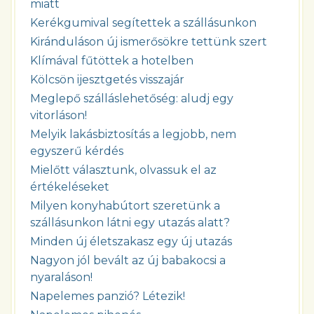
miatt
Kerékgumival segítettek a szállásunkon
Kiránduláson új ismerősökre tettünk szert
Klímával fűtöttek a hotelben
Kölcsön ijesztgetés visszajár
Meglepő szálláslehetőség: aludj egy
vitorláson!
Melyik lakásbiztosítás a legjobb, nem
egyszerű kérdés
Mielőtt választunk, olvassuk el az
értékeléseket
Milyen konyhabútort szeretünk a
szállásunkon látni egy utazás alatt?
Minden új életszakasz egy új utazás
Nagyon jól bevált az új babakocsi a
nyaraláson!
Napelemes panzió? Létezik!