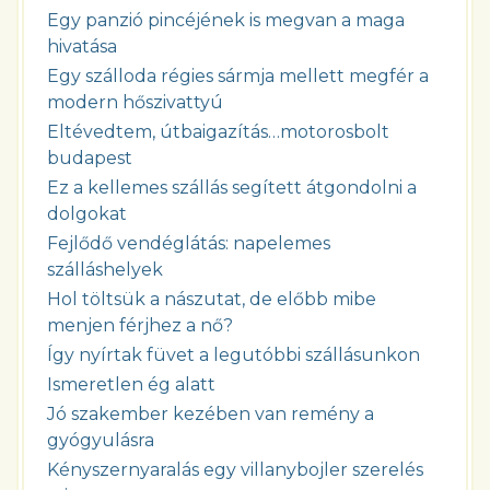
Egy panzió pincéjének is megvan a maga
hivatása
Egy szálloda régies sármja mellett megfér a
modern hőszivattyú
Eltévedtem, útbaigazítás…motorosbolt
budapest
Ez a kellemes szállás segített átgondolni a
dolgokat
Fejlődő vendéglátás: napelemes
szálláshelyek
Hol töltsük a nászutat, de előbb mibe
menjen férjhez a nő?
Így nyírtak füvet a legutóbbi szállásunkon
Ismeretlen ég alatt
Jó szakember kezében van remény a
gyógyulásra
Kényszernyaralás egy villanybojler szerelés