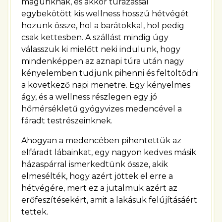
magunknak, és akkor túrázással
egybekötött kis wellness hosszú hétvégét
hozunk össze, hol a barátokkal, hol pedig
csak kettesben. A szállást mindig úgy
válasszuk ki mielőtt neki indulunk, hogy
mindenképpen az aznapi túra után nagy
kényelemben tudjunk pihenni és feltöltődni
a következő napi menetre. Egy kényelmes
ágy, és a wellness részlegen egy jó
hőmérsékletű gyógyvizes medencével a
fáradt testrészeinknek.
Ahogyan a medencében pihentettük az
elfáradt lábainkat, egy nagyon kedves másik
házaspárral ismerkedtünk össze, akik
elmesélték, hogy azért jöttek el erre a
hétvégére, mert ez a jutalmuk azért az
erőfeszítésekért, amit a lakásuk felújításáért
tettek.