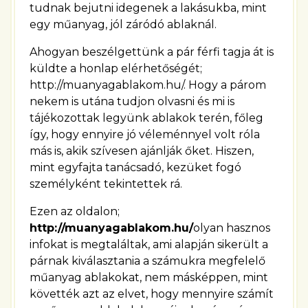
tudnak bejutni idegenek a lakásukba, mint
egy műanyag, jól záródó ablaknál.
Ahogyan beszélgettünk a pár férfi tagja át is
küldte a honlap elérhetőségét;
http://muanyagablakom.hu/. Hogy a párom
nekem is utána tudjon olvasni és mi is
tájékozottak legyünk ablakok terén, főleg
így, hogy ennyire jó véleménnyel volt róla
más is, akik szívesen ajánlják őket. Hiszen,
mint egyfajta tanácsadó, kezüket fogó
személyként tekintettek rá.
Ezen az oldalon;
http://muanyagablakom.hu/
olyan hasznos
infokat is megtaláltak, ami alapján sikerült a
párnak kiválasztania a számukra megfelelő
műanyag ablakokat, nem másképpen, mint
követték azt az elvet, hogy mennyire számít