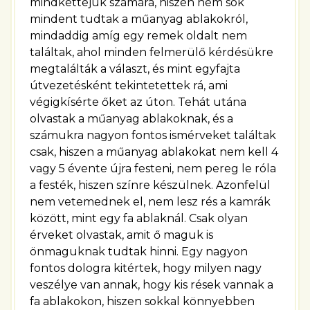
mindkettejük számára, hiszen nem sok
mindent tudtak a műanyag ablakokról,
mindaddig amíg egy remek oldalt nem
találtak, ahol minden felmerülő kérdésükre
megtalálták a választ, és mint egyfajta
útvezetésként tekintetettek rá, ami
végigkísérte őket az úton. Tehát utána
olvastak a műanyag ablakoknak, és a
számukra nagyon fontos ismérveket találtak
csak, hiszen a műanyag ablakokat nem kell 4
vagy 5 évente újra festeni, nem pereg le róla
a festék, hiszen színre készülnek. Azonfelül
nem vetemednek el, nem lesz rés a kamrák
között, mint egy fa ablaknál. Csak olyan
érveket olvastak, amit ő maguk is
önmaguknak tudtak hinni. Egy nagyon
fontos dologra kitértek, hogy milyen nagy
veszélye van annak, hogy kis rések vannak a
fa ablakokon, hiszen sokkal könnyebben