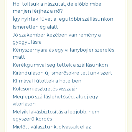
Hol töltsük a nászutat, de előbb mibe
menjen férjhez a nő?
Így nyírtak füvet a legutóbbi szállásunkon
Ismeretlen ég alatt
Jó szakember kezében van remény a
gyógyulásra
Kényszernyaralás egy villanybojler szerelés
miatt
Kerékgumival segítettek a szállásunkon
Kiránduláson új ismerősökre tettünk szert
Klímával fűtöttek a hotelben
Kölcsön ijesztgetés visszajár
Meglepő szálláslehetőség: aludj egy
vitorláson!
Melyik lakásbiztosítás a legjobb, nem
egyszerű kérdés
Mielőtt választunk, olvassuk el az