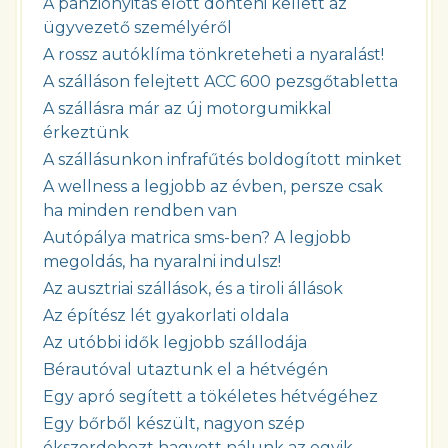
A panziónyitás előtt dönteni kellett az
ügyvezető személyéről
A rossz autóklíma tönkreteheti a nyaralást!
A szálláson felejtett ACC 600 pezsgőtabletta
A szállásra már az új motorgumikkal
érkeztünk
A szállásunkon infrafűtés boldogított minket
A wellness a legjobb az évben, persze csak
ha minden rendben van
Autópálya matrica sms-ben? A legjobb
megoldás, ha nyaralni indulsz!
Az ausztriai szállások, és a tiroli állások
Az építész lét gyakorlati oldala
Az utóbbi idők legjobb szállodája
Bérautóval utaztunk el a hétvégén
Egy apró segített a tökéletes hétvégéhez
Egy bőrből készült, nagyon szép
ékszerdobozt hagyott nálunk az egyik