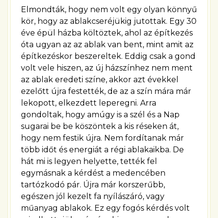
Elmondták, hogy nem volt egy olyan könnyű
kör, hogy az ablakcseréjükig jutottak. Egy 30
éve épül házba költöztek, ahol az építkezés
óta ugyan az az ablak van bent, mint amit az
építkezéskor beszereltek. Eddig csak a gond
volt vele hiszen, az új házszínhez nem ment
az ablak eredeti színe, akkor azt évekkel
ezelőtt újra festették, de az a szín mára már
lekopott, elkezdett leperegni. Arra
gondoltak, hogy amúgy is a szél és a Nap
sugarai be be köszöntek a kis réseken át,
hogy nem festik újra. Nem fordítanak már
több időt és energiát a régi ablakaikba. De
hát mi is legyen helyette, tették fel
egymásnak a kérdést a medencében
tartózkodó pár. Újra már korszerűbb,
egészen jól kezelt fa nyílászáró, vagy
műanyag ablakok. Ez egy fogós kérdés volt