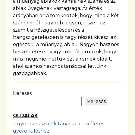
a műanyag ablakok kamráinak száma és az
ablak üvegének vastagsága. Ár érték
arányában arra törekedtek, hogy mind a két
szám minél nagyobb legyen, hiszen ez
számít a hőszigetelésben és a
hangszigetelésben is nagy részét kiveszi az
egészből a műanyag ablak. Nagyon hasznos
beszélgetésen vagyunk túl, örülünk, hogy
mi is megismerhettük ezt a remek oldalt,
ahol számos hasznos tanáccsal lettünk
gazdagabbak.
Keresés
Keresés
OLDALAK
2 gyerekes szülők tanácsa a tökéletes
gyereküléshez