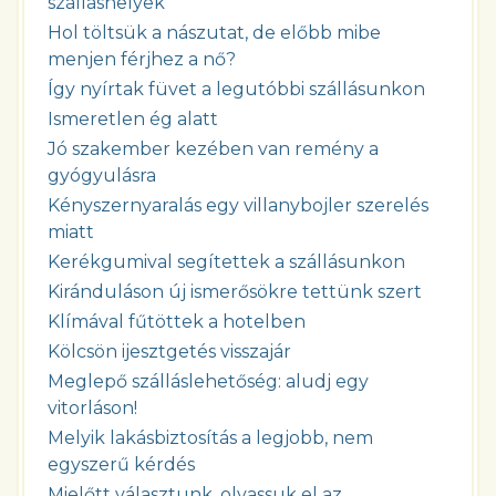
szálláshelyek
Hol töltsük a nászutat, de előbb mibe
menjen férjhez a nő?
Így nyírtak füvet a legutóbbi szállásunkon
Ismeretlen ég alatt
Jó szakember kezében van remény a
gyógyulásra
Kényszernyaralás egy villanybojler szerelés
miatt
Kerékgumival segítettek a szállásunkon
Kiránduláson új ismerősökre tettünk szert
Klímával fűtöttek a hotelben
Kölcsön ijesztgetés visszajár
Meglepő szálláslehetőség: aludj egy
vitorláson!
Melyik lakásbiztosítás a legjobb, nem
egyszerű kérdés
Mielőtt választunk, olvassuk el az