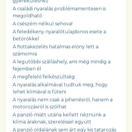
gyereküléshez
A családi nyaralás problémamentesen is
megoldható
A csészém nélkül sehova!
A feledékeny nyaralótulajdonos esete a
betörőkkel
A flottakezelés hatalmas előny lett a
számomra
A legutóbbi szálláshely, ami még mindig a
fejemben él
A megfelelő felkészültség
A nyaralás alkalmával tudtuk meg, hogy
lehet klímával is fűteni
A nyaralás nem csak a pihenésről, hanem a
motorozásról is szólhat
A panzió miatt utána kellett néznünk a
klíma áraknak, szereléssel együtt
A panzió oldalának sem árt egy kis tatarozás