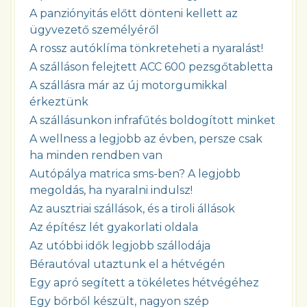
A panziónyitás előtt dönteni kellett az
ügyvezető személyéről
A rossz autóklíma tönkreteheti a nyaralást!
A szálláson felejtett ACC 600 pezsgőtabletta
A szállásra már az új motorgumikkal
érkeztünk
A szállásunkon infrafűtés boldogított minket
A wellness a legjobb az évben, persze csak
ha minden rendben van
Autópálya matrica sms-ben? A legjobb
megoldás, ha nyaralni indulsz!
Az ausztriai szállások, és a tiroli állások
Az építész lét gyakorlati oldala
Az utóbbi idők legjobb szállodája
Bérautóval utaztunk el a hétvégén
Egy apró segített a tökéletes hétvégéhez
Egy bőrből készült, nagyon szép