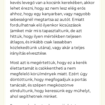
kevés levegő van a kocsink kerekében, akkor
lehet érezni, hogy az nem lesz elég erős
ahhoz, hogy egy kanyarban, vagy nagyobb
sebességnél megtartsa az autót. Emiatt
fordulhatnak elő ilyenkor kicsúszások
(amiket már mi is tapasztaltunk, de azt
hittük, hogy ilyen mértékben teljesen
átlagos, és inkább csak lassabban
közlekedtünk utána), vagy akár a teljes
irányítás elvesztése.
Most azt is megértettük, hogy ez a kerék
élettartamát is csökkentheti a nem
megfelelő körülmények miatt. Ezért úgy
döntöttünk, hogy megfogadjuk a portás
tanácsát, és szépen megköszönve
elindultunk, hogy keressünk egy műhelyt,
ahol segíthetnek minket.