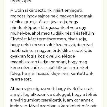
fehér Opel.
Miután rákérdeztünk, miért emlegeti,
mondta, hogy sajnos neki nagyon laposnak
tűnik a gumija, és azt javasolja, hogy
mindenképpen látogassunk el vele egy
műhelybe, ahol meg tudják nézni és felfújni.
Elnézést kért természetesen, hisz tudja,
hogy neki nincsen sok köze hozzá, de mivel
hobbi szinten nagyon érdeklik az autók, és
gyakran foglalkozik velük, eléggé
magabiztosan tudja mondani, hogy meg
kéne nézetnünk szakértőkkel a mienket,
főleg, ha már hosszú ideje nem kerítettünk
rá erre sort.
Abban sajnos igaza volt, hogy évek óta csak
annyit foglalkozunk a dologgal, hogy a téli és
a nyári gumikat cserélgetjük, amikor annak
ideje van. Mivel azonban a kerekeket már pár