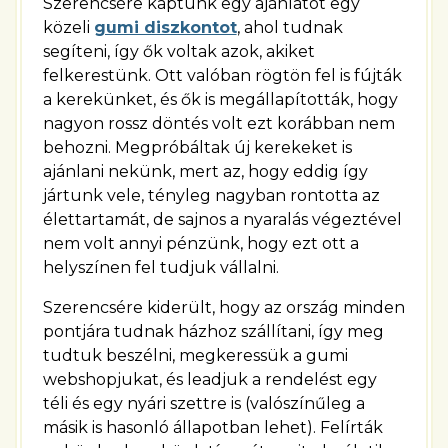
Szerencsére kaptunk egy ajánlatot egy
közeli
gumi diszkontot
, ahol tudnak
segíteni, így ők voltak azok, akiket
felkerestünk. Ott valóban rögtön fel is fújták
a kerekünket, és ők is megállapították, hogy
nagyon rossz döntés volt ezt korábban nem
behozni. Megpróbáltak új kerekeket is
ajánlani nekünk, mert az, hogy eddig így
jártunk vele, tényleg nagyban rontotta az
élettartamát, de sajnos a nyaralás végeztével
nem volt annyi pénzünk, hogy ezt ott a
helyszínen fel tudjuk vállalni.
Szerencsére kiderült, hogy az ország minden
pontjára tudnak házhoz szállítani, így meg
tudtuk beszélni, megkeressük a gumi
webshopjukat, és leadjuk a rendelést egy
téli és egy nyári szettre is (valószínűleg a
másik is hasonló állapotban lehet). Felírták