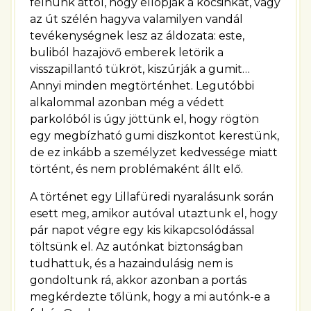
félnünk attól, hogy ellopják a kocsinkat, vagy
az út szélén hagyva valamilyen vandál
tevékenységnek lesz az áldozata: este,
buliból hazajövő emberek letörik a
visszapillantó tükröt, kiszúrják a gumit…
Annyi minden megtörténhet. Legutóbbi
alkalommal azonban még a védett
parkolóból is úgy jöttünk el, hogy rögtön
egy megbízható gumi diszkontot kerestünk,
de ez inkább a személyzet kedvessége miatt
történt, és nem problémaként állt elő.
A történet egy Lillafüredi nyaralásunk során
esett meg, amikor autóval utaztunk el, hogy
pár napot végre egy kis kikapcsolódással
töltsünk el. Az autónkat biztonságban
tudhattuk, és a hazaindulásig nem is
gondoltunk rá, akkor azonban a portás
megkérdezte tőlünk, hogy a mi autónk-e a