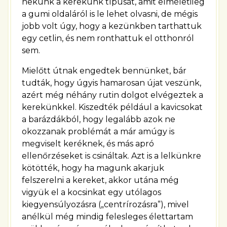
nekünk a kerekünk típusát, amit elméletileg
a gumi oldaláról is le lehet olvasni, de mégis
jobb volt úgy, hogy a kezünkben tarthattuk
egy cetlin, és nem ronthattuk el otthonról
sem.
Mielőtt útnak engedtek bennünket, bár
tudták, hogy úgyis hamarosan újat veszünk,
azért még néhány rutin dolgot elvégeztek a
kerekünkkel. Kiszedték például a kavicsokat
a barázdákból, hogy legalább azok ne
okozzanak problémát a már amúgy is
megviselt keréknek, és más apró
ellenőrzéseket is csináltak. Azt is a lelkünkre
kötötték, hogy ha magunk akarjuk
felszerelni a kereket, akkor utána még
vigyük el a kocsinkat egy utólagos
kiegyensúlyozásra („centrírozásra”), mivel
anélkül még mindig felesleges élettartam