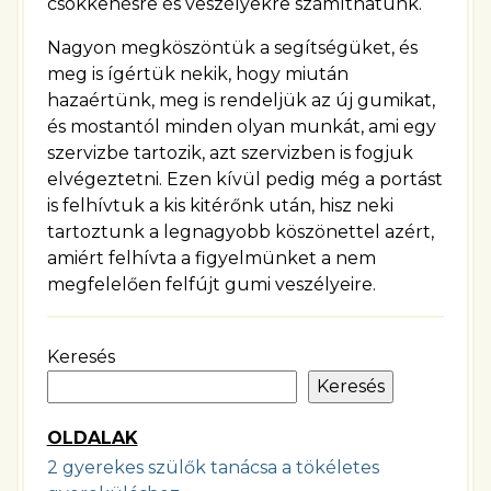
csökkenésre és veszélyekre számíthatunk.
Nagyon megköszöntük a segítségüket, és
meg is ígértük nekik, hogy miután
hazaértünk, meg is rendeljük az új gumikat,
és mostantól minden olyan munkát, ami egy
szervizbe tartozik, azt szervizben is fogjuk
elvégeztetni. Ezen kívül pedig még a portást
is felhívtuk a kis kitérőnk után, hisz neki
tartoztunk a legnagyobb köszönettel azért,
amiért felhívta a figyelmünket a nem
megfelelően felfújt gumi veszélyeire.
Keresés
Keresés
OLDALAK
2 gyerekes szülők tanácsa a tökéletes