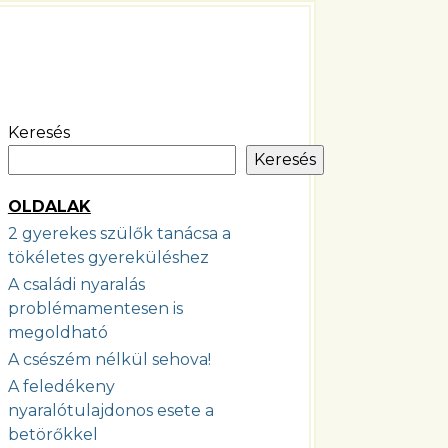
Keresés
Keresés
OLDALAK
2 gyerekes szülők tanácsa a
tökéletes gyereküléshez
A családi nyaralás
problémamentesen is
megoldható
A csészém nélkül sehova!
A feledékeny
nyaralótulajdonos esete a
betörőkkel