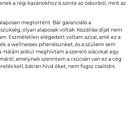
ek a régi kazánokhoz is szinte az őskorból, mint az
laposan megtörtént. Bár garanciális a
ükség, olyan alaposak voltak. Kiszállási díjat nem
tam. Eszméletlen elégedett voltam azzal, amit ez a
k a wellnesses pihenésünket, és a szüleim sem
ra. Hálám jeléül meghívtam a szerelő srácokat egy
kmáról, amelynek szerintem a csúcsán van ez a cég.
elés kell, bátran hívd őket, nem fogsz csalódni.