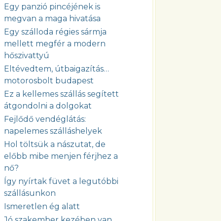
Egy panzió pincéjének is
megvan a maga hivatása
Egy szálloda régies sármja
mellett megfér a modern
hőszivattyú
Eltévedtem, útbaigazítás…
motorosbolt budapest
Ez a kellemes szállás segített
átgondolni a dolgokat
Fejlődő vendéglátás:
napelemes szálláshelyek
Hol töltsük a nászutat, de
előbb mibe menjen férjhez a
nő?
Így nyírtak füvet a legutóbbi
szállásunkon
Ismeretlen ég alatt
Jó szakember kezében van