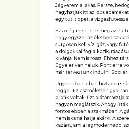
Jégverem a lakás. Persze, bedög
hagyhatjuk itt az idős apámékat
egy tuti tippet, a vizgazfutessz
Ez a cég mentette meg az életü
hogy egyszer az életben szüksé
sürgősen kell víz, gáz, vagy fűt
a dolgokkal foglalkozik, ráadás
kívánja. Nem is rossz! Ehhez tár
ügyelet van náluk. Pont erre v
már terveztünk indulni. Spoiler:
Ugyanis hajnalban hívtam a szám
reggel. Ez eszméletlen gyorsan 
profik voltak. Ezt alátámasztja 
nagyon meglátszik. Ahogy írták 
fontos ebben a szakmában. A gá
nem is csinálhatja akárki. A sze
kazánt, ami a legmodernebb, sz