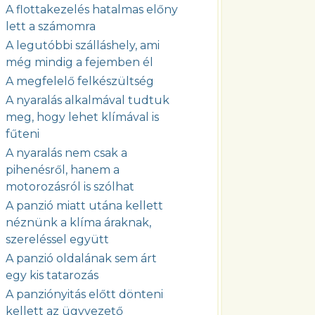
A flottakezelés hatalmas előny
lett a számomra
A legutóbbi szálláshely, ami
még mindig a fejemben él
A megfelelő felkészültség
A nyaralás alkalmával tudtuk
meg, hogy lehet klímával is
fűteni
A nyaralás nem csak a
pihenésről, hanem a
motorozásról is szólhat
A panzió miatt utána kellett
néznünk a klíma áraknak,
szereléssel együtt
A panzió oldalának sem árt
egy kis tatarozás
A panziónyitás előtt dönteni
kellett az ügyvezető