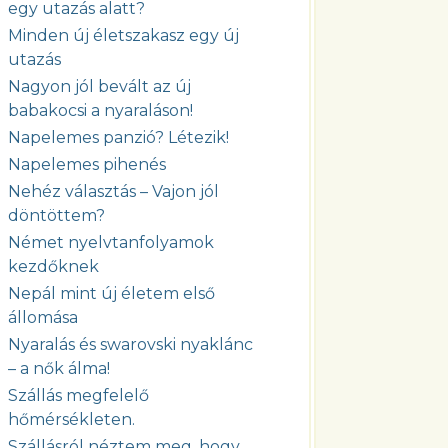
egy utazás alatt?
Minden új életszakasz egy új
utazás
Nagyon jól bevált az új
babakocsi a nyaraláson!
Napelemes panzió? Létezik!
Napelemes pihenés
Nehéz választás – Vajon jól
döntöttem?
Német nyelvtanfolyamok
kezdőknek
Nepál mint új életem első
állomása
Nyaralás és swarovski nyaklánc
– a nők álma!
Szállás megfelelő
hőmérsékleten.
Szállásról néztem meg, hogy