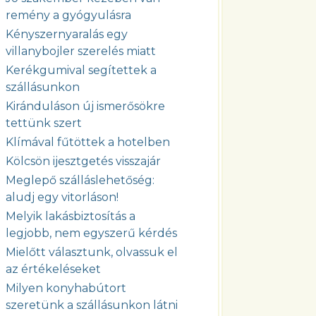
remény a gyógyulásra
Kényszernyaralás egy
villanybojler szerelés miatt
Kerékgumival segítettek a
szállásunkon
Kiránduláson új ismerősökre
tettünk szert
Klímával fűtöttek a hotelben
Kölcsön ijesztgetés visszajár
Meglepő szálláslehetőség:
aludj egy vitorláson!
Melyik lakásbiztosítás a
legjobb, nem egyszerű kérdés
Mielőtt választunk, olvassuk el
az értékeléseket
Milyen konyhabútort
szeretünk a szállásunkon látni