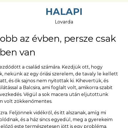
HALAPI
Lovarda
jobb az évben, persze csak
ben van
kezdődött a család számára. Kezdjük ott, hogy
ekünk az egy óriási szerelem, de tavaly le kellett
tt, és ők sajnos nem nyitottak ki. Kihevertük, és
ással a Balcsira, ami foglalt volt, amikorra szabit
szervezkedés. Végül a sok macera után eljutottunk
em volt zökkenőmentes.
a. Feljönnek vidékről, és itt alszanak, amíg mi
solódnak, és a ház sincs egyedül, meg a gyerekeim
előző este természetesen jött is egy probléma.