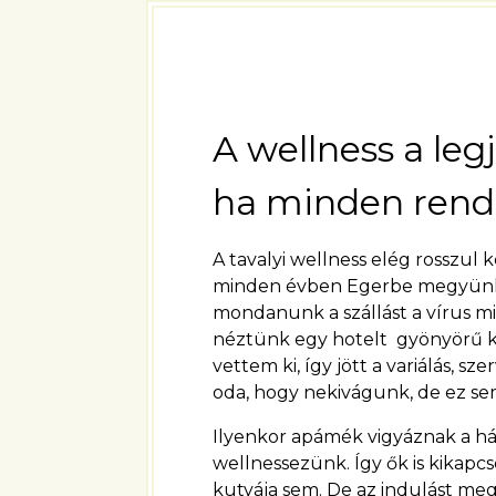
A wellness a leg
ha minden rend
A tavalyi wellness elég rosszul 
minden évben Egerbe megyünk, n
mondanunk a szállást a vírus mia
néztünk egy hotelt gyönyörű kilát
vettem ki, így jött a variálás, 
oda, hogy nekivágunk, de ez s
Ilyenkor apámék vigyáznak a házr
wellnessezünk. Így ők is kikapc
kutyája sem. De az indulást meg