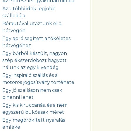
Az építész lét gyakorlati oldala
Az utóbbi idők legjobb
szállodája
Bérautóval utaztunk el a
hétvégén
Egy apró segített a tökéletes
hétvégéhez
Egy bőrből készült, nagyon
szép ékszerdobozt hagyott
nálunk az egyik vendég
Egy inspiráló szállás és a
motoros jogosítvány története
Egy jó szálláson nem csak
pihenni lehet
Egy kis kiruccanás, és a nem
egyszerű bukósisak méret
Egy megörökített nyaralás
emléke