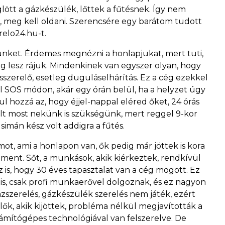
lött a gázkészülék, lőttek a fűtésnek. Így nem
, meg kell oldani. Szerencsére egy barátom tudott
erelo24.hu-t.
nket. Érdemes megnézni a honlapjukat, mert tuti,
g lesz rájuk. Mindenkinek van egyszer olyan, hogy
ésszerelő, esetleg duguláselhárítás. Ez a cég ezekkel
ul SOS módon, akár egy órán belül, ha a helyzet úgy
sul hozzá az, hogy éjjel-nappal eléred őket, 24 órás
olt most nekünk is szükségünk, mert reggel 9-kor
 simán kész volt addigra a fűtés.
ot, ami a honlapon van, ők pedig már jöttek is kora
ment. Sőt, a munkások, akik kiérkeztek, rendkívül
az is, hogy 30 éves tapasztalat van a cég mögött. Ez
is, csak profi munkaerővel dolgoznak, és ez nagyon
zszerelés, gázkészülék szerelés nem játék, ezért
relők, akik kijöttek, probléma nélkül megjavították a
ámítógépes technológiával van felszerelve. De