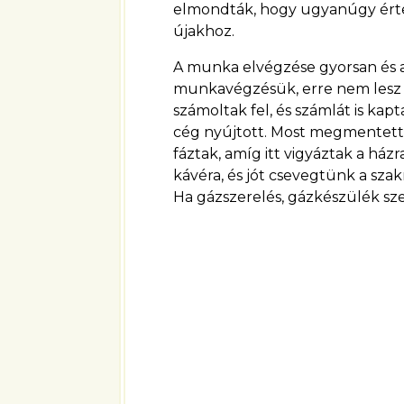
elmondták, hogy ugyanúgy érten
újakhoz.
A munka elvégzése gyorsan és a
munkavégzésük, erre nem lesz sz
számoltak fel, és számlát is kap
cég nyújtott. Most megmentetté
fáztak, amíg itt vigyáztak a ház
kávéra, és jót csevegtünk a sza
Ha gázszerelés, gázkészülék szer