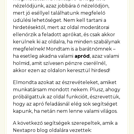
nézelődjünk, azaz jobbára ő nézelődjön,
mert jó eséllyel találhatunk megfelelő
üdülési lehetőséget. Nem kell tartani a
hirdetésektől, mert az oldal moderátorai
ellenőrzik a feladott aprókat, és csak akkor
kerülnek ki az oldalra, ha minden szabálynak
megfelelnek! Mondtam is a barátnőmnek –
ha esetleg akadna valami
apród
, azaz valami
holmid, amit szívesen pénzre cserélnél,
akkor ezen az oldalon keresztül hirdesd!
Elmondta azokat az észrevételeket, amiket
munkatársam mondott nekem. Plusz, ahogy
próbálgattuk az oldal funkcióit, észrevettük,
hogy az apró feladásnál elég sok segítséget
kapunk, ha netán nem lenne valami világos.
A következő segítségek szerepeltek, amik a
Nextapro blog oldalára vezettek: