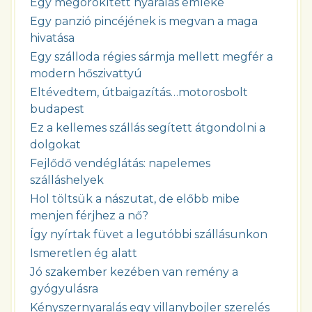
Egy megörökített nyaralás emléke
Egy panzió pincéjének is megvan a maga
hivatása
Egy szálloda régies sármja mellett megfér a
modern hőszivattyú
Eltévedtem, útbaigazítás…motorosbolt
budapest
Ez a kellemes szállás segített átgondolni a
dolgokat
Fejlődő vendéglátás: napelemes
szálláshelyek
Hol töltsük a nászutat, de előbb mibe
menjen férjhez a nő?
Így nyírtak füvet a legutóbbi szállásunkon
Ismeretlen ég alatt
Jó szakember kezében van remény a
gyógyulásra
Kényszernyaralás egy villanybojler szerelés