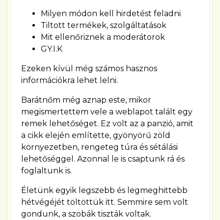
Milyen módon kell hirdetést feladni
Tiltott termékek, szolgáltatások
Mit ellenőriznek a moderátorok
GY.I.K
Ezeken kívül még számos hasznos
információkra lehet lelni.
Barátnőm még aznap este, mikor
megismertettem vele a weblapot talált egy
remek lehetőséget. Ez volt az a panzió, amit
a cikk elején említette, gyönyörű zöld
környezetben, rengeteg túra és sétálási
lehetőséggel. Azonnal le is csaptunk rá és
foglaltunk is.
Életünk egyik legszebb és legmeghittebb
hétvégéjét töltöttük itt. Semmire sem volt
gondunk, a szobák tiszták voltak.