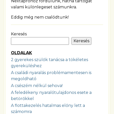
Nextapróhoz fordulunk, hátha tartogat
valami különlegeset számunkra.
Eddig még nem csalódtunk!
Keresés
Keresés
OLDALAK
2 gyerekes szülők tanácsa a tökéletes
gyereküléshez
A családi nyaralás problémamentesen is
megoldható
A csészém nélkül sehova!
A feledékeny nyaralótulajdonos esete a
betörőkkel
A flottakezelés hatalmas előny lett a
számomra