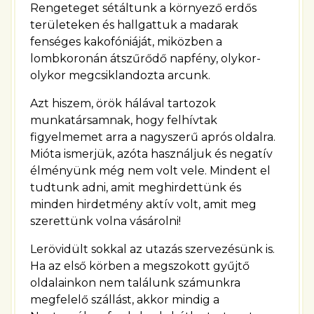
Rengeteget sétáltunk a környező erdős
területeken és hallgattuk a madarak
fenséges kakofóniáját, miközben a
lombkoronán átszűrődő napfény, olykor-
olykor megcsiklandozta arcunk.
Azt hiszem, örök hálával tartozok
munkatársamnak, hogy felhívtak
figyelmemet arra a nagyszerű aprós oldalra.
Mióta ismerjük, azóta használjuk és negatív
élményünk még nem volt vele. Mindent el
tudtunk adni, amit meghirdettünk és
minden hirdetmény aktív volt, amit meg
szerettünk volna vásárolni!
Lerövidült sokkal az utazás szervezésünk is.
Ha az első körben a megszokott gyűjtő
oldalainkon nem találunk számunkra
megfelelő szállást, akkor mindig a