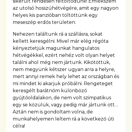
sikerült rendesen feltöltődünk! Emlékszem
az utolsó hosszúhétvégére, amit egy nagyon
helyes kis panzióban töltöttünk egy
meseszép erdős területen.
Nehezen találtunk rá a szállásra, sokat
kellett keresgélni. Mivel már elég régóta
kényeztetjük magunkat hangulatos
hétvégékkel, ezért nehéz volt olyan helyet
találni ahol még nem jártunk. Kikötöttük,
nem megyünk kétszer ugyan arra a helyre,
mert annyi remek hely lehet az országban és
mi mindet ki akarjuk próbálni. Rengeteget
keresgélt barátnőm különböző
gyűjtőoldalakon, de nem volt szimpatikus
egy se közülük, vagy pedig már jártunk ott…
Aztán nem is gondoltam volna, de
munkahelyemen leltem rá a következő úti
célra!