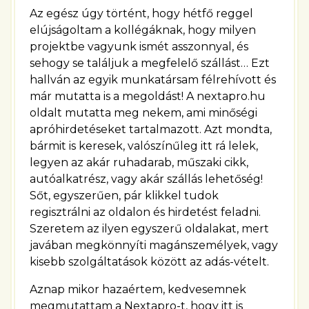
Az egész úgy történt, hogy hétfő reggel
elújságoltam a kollégáknak, hogy milyen
projektbe vagyunk ismét asszonnyal, és
sehogy se találjuk a megfelelő szállást… Ezt
hallván az egyik munkatársam félrehívott és
már mutatta is a megoldást! A nextapro.hu
oldalt mutatta meg nekem, ami minőségi
apróhirdetéseket tartalmazott. Azt mondta,
bármit is keresek, valószínűleg itt rá lelek,
legyen az akár ruhadarab, műszaki cikk,
autóalkatrész, vagy akár szállás lehetőség!
Sőt, egyszerűen, pár klikkel tudok
regisztrálni az oldalon és hirdetést feladni.
Szeretem az ilyen egyszerű oldalakat, mert
javában megkönnyíti magánszemélyek, vagy
kisebb szolgáltatások között az adás-vételt.
Aznap mikor hazaértem, kedvesemnek
megmutattam a Nextapro-t, hogy itt is