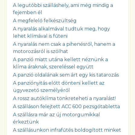
A legutóbbi szálláshely, ami még mindig a
fejemben él
A megfelelő felkészültség
A nyaralás alkalmával tudtuk meg, hogy
lehet klímával is fűteni
A nyaralás nem csak a pihenésről, hanem a
motorozásról is szólhat
A panzió miatt utána kellett néznünk a
klíma áraknak, szereléssel együtt
A panzió oldalának sem árt egy kis tatarozás
A panziónyitás előtt dönteni kellett az
ügyvezető személyéről
A rossz autóklíma tönkreteheti a nyaralást!
A szálláson felejtett ACC 600 pezsgőtabletta
A szállásra már az új motorgumikkal
érkeztünk
A szállásunkon infrafűtés boldogított minket