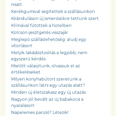
miatt
Kerékgumival segítettek a szállásunkon
Kiránduláson új ismerősökre tettünk szert
Klímával fűtöttek a hotelben
Kölcsön ijesztgetés visszajár
Meglepő szálláslehetőség: aludj egy
vitorláson!
Melyik lakásbiztosítás a legjobb, nem
egyszerű kérdés
Mielőtt választunk, olvassuk el az
értékeléseket
Milyen konyhabútort szeretünk a
szállásunkon látni egy utazás alatt?
Minden új életszakasz egy új utazás
Nagyon jól bevált az új babakocsi a
nyaraláson!
Napelemes panzió? Létezik!