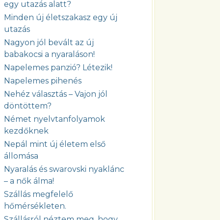
egy utazás alatt?
Minden új életszakasz egy új
utazás
Nagyon jól bevált az új
babakocsi a nyaraláson!
Napelemes panzió? Létezik!
Napelemes pihenés
Nehéz választás – Vajon jól
döntöttem?
Német nyelvtanfolyamok
kezdőknek
Nepál mint új életem első
állomása
Nyaralás és swarovski nyaklánc
– a nők álma!
Szállás megfelelő
hőmérsékleten.
Szállásról néztem meg, hogy