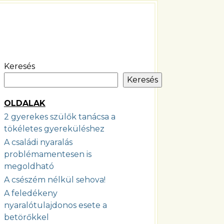
Keresés
Keresés
OLDALAK
2 gyerekes szülők tanácsa a
tökéletes gyereküléshez
A családi nyaralás
problémamentesen is
megoldható
A csészém nélkül sehova!
A feledékeny
nyaralótulajdonos esete a
betörőkkel