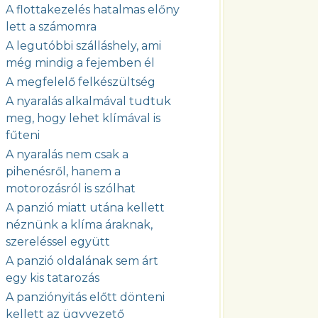
A flottakezelés hatalmas előny
lett a számomra
A legutóbbi szálláshely, ami
még mindig a fejemben él
A megfelelő felkészültség
A nyaralás alkalmával tudtuk
meg, hogy lehet klímával is
fűteni
A nyaralás nem csak a
pihenésről, hanem a
motorozásról is szólhat
A panzió miatt utána kellett
néznünk a klíma áraknak,
szereléssel együtt
A panzió oldalának sem árt
egy kis tatarozás
A panziónyitás előtt dönteni
kellett az ügyvezető