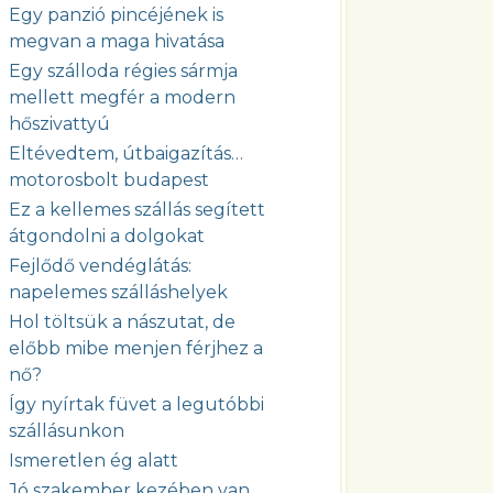
Egy panzió pincéjének is
megvan a maga hivatása
Egy szálloda régies sármja
mellett megfér a modern
hőszivattyú
Eltévedtem, útbaigazítás…
motorosbolt budapest
Ez a kellemes szállás segített
átgondolni a dolgokat
Fejlődő vendéglátás:
napelemes szálláshelyek
Hol töltsük a nászutat, de
előbb mibe menjen férjhez a
nő?
Így nyírtak füvet a legutóbbi
szállásunkon
Ismeretlen ég alatt
Jó szakember kezében van