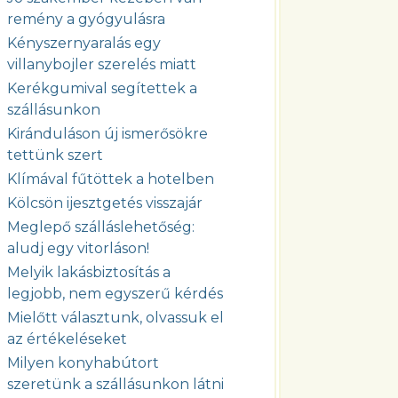
remény a gyógyulásra
Kényszernyaralás egy
villanybojler szerelés miatt
Kerékgumival segítettek a
szállásunkon
Kiránduláson új ismerősökre
tettünk szert
Klímával fűtöttek a hotelben
Kölcsön ijesztgetés visszajár
Meglepő szálláslehetőség:
aludj egy vitorláson!
Melyik lakásbiztosítás a
legjobb, nem egyszerű kérdés
Mielőtt választunk, olvassuk el
az értékeléseket
Milyen konyhabútort
szeretünk a szállásunkon látni