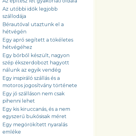
Az építész lét gyakorlati oldala
Az utóbbi idők legjobb
szállodája
Bérautóval utaztunk el a
hétvégén
Egy apró segített a tökéletes
hétvégéhez
Egy bőrből készült, nagyon
szép ékszerdobozt hagyott
nálunk az egyik vendég
Egy inspiráló szállás és a
motoros jogosítvány története
Egy jó szálláson nem csak
pihenni lehet
Egy kis kiruccanás, és a nem
egyszerű bukósisak méret
Egy megörökített nyaralás
emléke