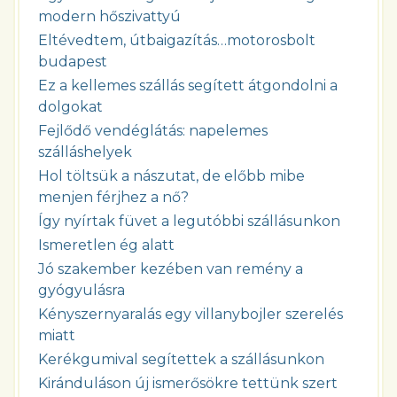
modern hőszivattyú
Eltévedtem, útbaigazítás…motorosbolt
budapest
Ez a kellemes szállás segített átgondolni a
dolgokat
Fejlődő vendéglátás: napelemes
szálláshelyek
Hol töltsük a nászutat, de előbb mibe
menjen férjhez a nő?
Így nyírtak füvet a legutóbbi szállásunkon
Ismeretlen ég alatt
Jó szakember kezében van remény a
gyógyulásra
Kényszernyaralás egy villanybojler szerelés
miatt
Kerékgumival segítettek a szállásunkon
Kiránduláson új ismerősökre tettünk szert