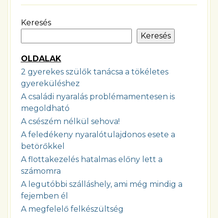
Keresés
Keresés
OLDALAK
2 gyerekes szülők tanácsa a tökéletes
gyereküléshez
A családi nyaralás problémamentesen is
megoldható
A csészém nélkül sehova!
A feledékeny nyaralótulajdonos esete a
betörőkkel
A flottakezelés hatalmas előny lett a
számomra
A legutóbbi szálláshely, ami még mindig a
fejemben él
A megfelelő felkészültség