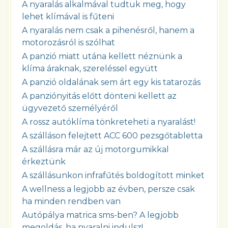
A nyaralás alkalmával tudtuk meg, hogy
lehet klímával is fűteni
A nyaralás nem csak a pihenésről, hanem a
motorozásról is szólhat
A panzió miatt utána kellett néznünk a
klíma áraknak, szereléssel együtt
A panzió oldalának sem árt egy kis tatarozás
A panziónyitás előtt dönteni kellett az
ügyvezető személyéről
A rossz autóklíma tönkreteheti a nyaralást!
A szálláson felejtett ACC 600 pezsgőtabletta
A szállásra már az új motorgumikkal
érkeztünk
A szállásunkon infrafűtés boldogított minket
A wellness a legjobb az évben, persze csak
ha minden rendben van
Autópálya matrica sms-ben? A legjobb
megoldás, ha nyaralni indulsz!