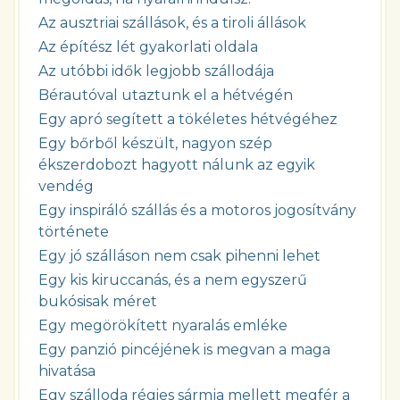
Az ausztriai szállások, és a tiroli állások
Az építész lét gyakorlati oldala
Az utóbbi idők legjobb szállodája
Bérautóval utaztunk el a hétvégén
Egy apró segített a tökéletes hétvégéhez
Egy bőrből készült, nagyon szép
ékszerdobozt hagyott nálunk az egyik
vendég
Egy inspiráló szállás és a motoros jogosítvány
története
Egy jó szálláson nem csak pihenni lehet
Egy kis kiruccanás, és a nem egyszerű
bukósisak méret
Egy megörökített nyaralás emléke
Egy panzió pincéjének is megvan a maga
hivatása
Egy szálloda régies sármja mellett megfér a